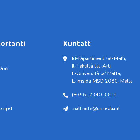
ortanti
Kuntatt
Id-Dipartiment tal-Malti,

Il-Fakultà tal-Arti,

Orali
L-Università ta’ Malta,

L-Imsida MSD 2080, Malta
(+356) 2340 3303
nijiet
malti.arts@um.edu.mt