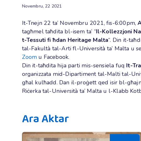
Novembru, 22 2021
It-Tnejn 22 ta’ Novembru 2021, fis-6:00pm,
A
tagħmel taħdita bl-isem ta’
“
Il-Kollezzjoni N
t-Tessuti fi ħdan Heritage Malta
“
. Din it-taħd
tal-Fakultà tal-Arti fl-Università ta’ Malta u s
Zoom
u Facebook.
Din it-taħdita hija parti mis-sensiela fuq
It-Tra
organizzata mid-Dipartiment tal-Malti tal-Uni
għal kulħadd. Dan
il
-proġett qed isir bl-għajn
Riċerka tal-Università ta’ Malta
u
l-Klabb Kotb
Ara Aktar