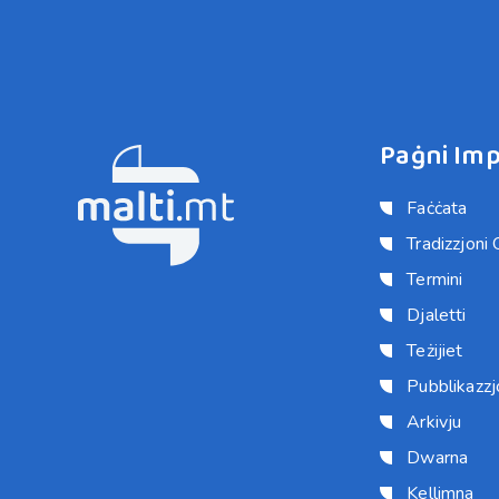
Paġni Imp
Faċċata
Tradizzjoni 
Termini
Djaletti
Teżijiet
Pubblikazzjo
Arkivju
Dwarna
Kellimna