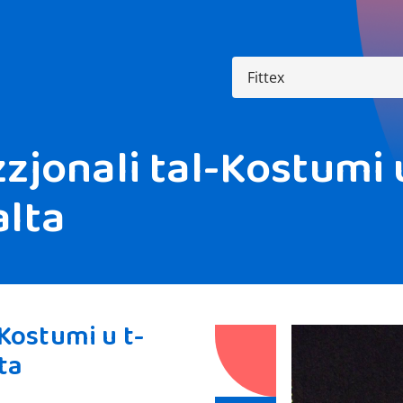
zjonali tal-Kostumi u
alta
-Kostumi u t-
ta