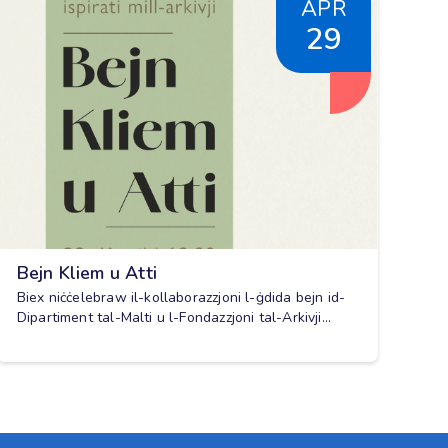
APR
29
Bejn Kliem u Atti
Biex niċċelebraw il-kollaborazzjoni l-ġdida bejn id-
Dipartiment tal-Malti u l-Fondazzjoni tal-Arkivji...