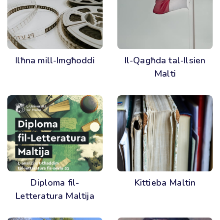
Ilħna mill-Imgħoddi
Il-Qagħda tal-Ilsien
Malti
Diploma fil-
Kittieba Maltin
Letteratura Maltija