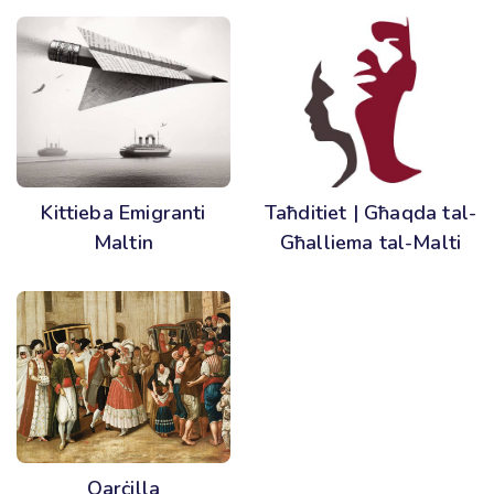
Kittieba Emigranti
Taħditiet | Għaqda tal-
Maltin
Għalliema tal-Malti
Qarċilla