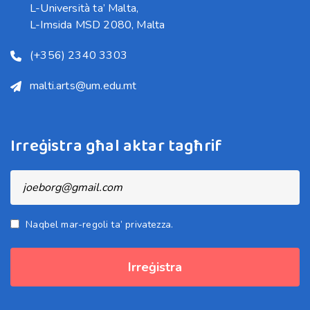
L-Università ta’ Malta,

L-Imsida MSD 2080, Malta
(+356) 2340 3303
malti.arts@um.edu.mt
Irreġistra għal aktar tagħrif
Naqbel mar-regoli ta’ privatezza.