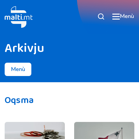
Menù
Arkivju
Menù
Oqsma