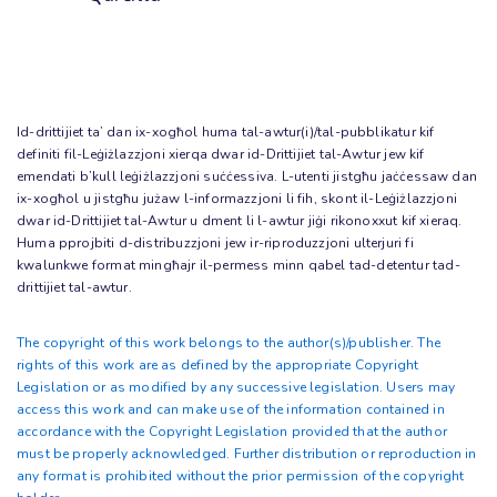
Id-drittijiet ta’ dan ix-xogħol huma tal-awtur(i)/tal-pubblikatur kif
definiti fil-Leġiżlazzjoni xierqa dwar id-Drittijiet tal-Awtur jew kif
emendati b’kull leġiżlazzjoni suċċessiva. L-utenti jistgħu jaċċessaw dan
ix-xogħol u jistgħu jużaw l-informazzjoni li fih, skont il-Leġiżlazzjoni
dwar id-Drittijiet tal-Awtur u dment li l-awtur jiġi rikonoxxut kif xieraq.
Huma pprojbiti d-distribuzzjoni jew ir-riproduzzjoni ulterjuri fi
kwalunkwe format mingħajr il-permess minn qabel tad-detentur tad-
drittijiet tal-awtur.
The copyright of this work belongs to the author(s)/publisher. The
rights of this work are as defined by the appropriate Copyright
Legislation or as modified by any successive legislation. Users may
access this work and can make use of the information contained in
accordance with the Copyright Legislation provided that the author
must be properly acknowledged. Further distribution or reproduction in
any format is prohibited without the prior permission of the copyright