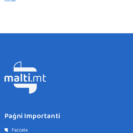
holder.
Paġni Importanti
Faċċata