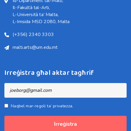
Id-Dipartiment tal-Malti,

Il-Fakultà tal-Arti,

L-Università ta’ Malta,

L-Imsida MSD 2080, Malta
(+356) 2340 3303
malti.arts@um.edu.mt
Irreġistra għal aktar tagħrif
Naqbel mar-regoli ta’ privatezza.