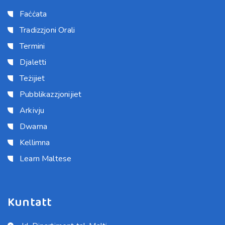
Faċċata
Tradizzjoni Orali
Termini
Djaletti
Teżijiet
Pubblikazzjonijiet
Arkivju
Dwarna
Kellimna
Learn Maltese
Kuntatt