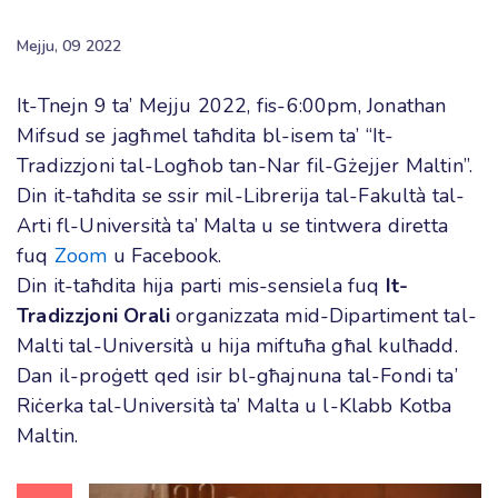
Mejju, 09 2022
It-Tnejn 9 ta’ Mejju 2022, fis-6:00pm, Jonathan
Mifsud se jagħmel taħdita bl-isem ta’
“It-
Tradizzjoni tal-Logħob tan-Nar fil-Gżejjer Maltin”
.
Din it-taħdita se ssir mil-Librerija tal-Fakultà tal-
Arti fl-Università ta’ Malta u se tintwera diretta
fuq
Zoom
u Facebook.
Din it-taħdita hija parti mis-sensiela fuq
It-
Tradizzjoni Orali
organizzata mid-Dipartiment tal-
Malti tal-Università
u
hija miftuħa għal kulħadd.
Dan
il
-proġett qed isir bl-għajnuna tal-Fondi ta’
Riċerka tal-Università ta’ Malta
u
l-Klabb Kotba
Maltin.