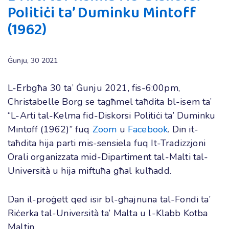
Politiċi ta’ Duminku Mintoff
(1962)
Ġunju, 30 2021
L-Erbgħa 30 ta’ Ġunju 2021, fis-6:00pm,
Christabelle Borg se tagħmel taħdita bl-isem ta’
“L-Arti tal-Kelma fid-Diskorsi Politiċi ta’ Duminku
Mintoff (1962)” fuq
Zoom
u
Facebook
. Din it-
taħdita hija parti mis-sensiela fuq It-Tradizzjoni
Orali organizzata mid-Dipartiment tal-Malti tal-
Università
u
hija miftuħa għal kulħadd.
Dan
il
-proġett qed isir bl-għajnuna tal-Fondi ta’
Riċerka tal-Università ta’ Malta
u
l-Klabb Kotba
Maltin.