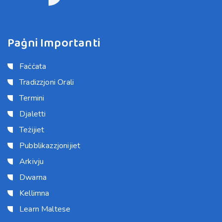
Paġni Importanti
Faċċata
Tradizzjoni Orali
Termini
Djaletti
Teżijiet
Pubblikazzjonijiet
Arkivju
Dwarna
Kellimna
Learn Maltese