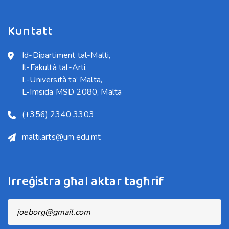
Kuntatt
Id-Dipartiment tal-Malti,

Il-Fakultà tal-Arti,

L-Università ta’ Malta,

L-Imsida MSD 2080, Malta
(+356) 2340 3303
malti.arts@um.edu.mt
Irreġistra għal aktar tagħrif