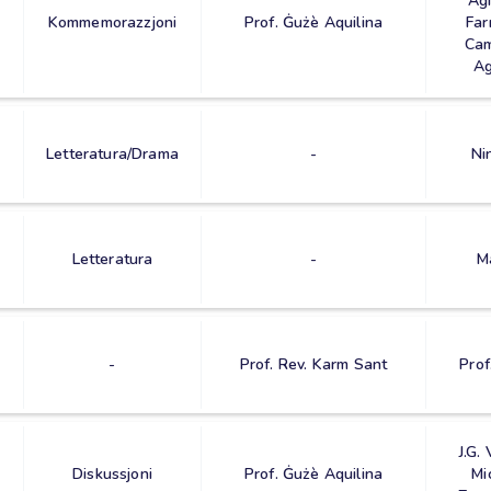
Agi
Kommemorazzjoni
Prof. Ġużè Aquilina
Far
Cam
Ag
Letteratura/Drama
-
Ni
Letteratura
-
M
-
Prof. Rev. Karm Sant
Prof
J.G.
Diskussjoni
Prof. Ġużè Aquilina
Mi