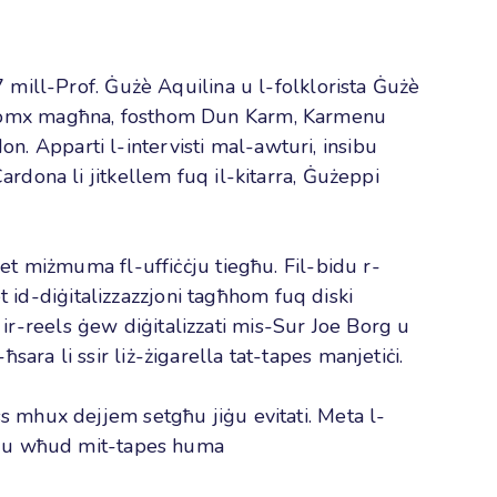
77 mill-Prof. Ġużè Aquilina u l-folklorista Ġużè
ħadhomx magħna, fosthom Dun Karm, Karmenu
n. Apparti l-intervisti mal-awturi, insibu
ardona li jitkellem fuq il-kitarra, Ġużeppi
net miżmuma fl-uffiċċju tiegħu. Fil-bidu r-
 id-diġitalizzazzjoni tagħhom fuq diski
ir-reels ġew diġitalizzati mis-Sur Joe Borg u
ara li ssir liż-żigarella tat-tapes manjetiċi.
ss mhux dejjem setgħu jiġu evitati. Meta l-
lum u wħud mit-tapes huma