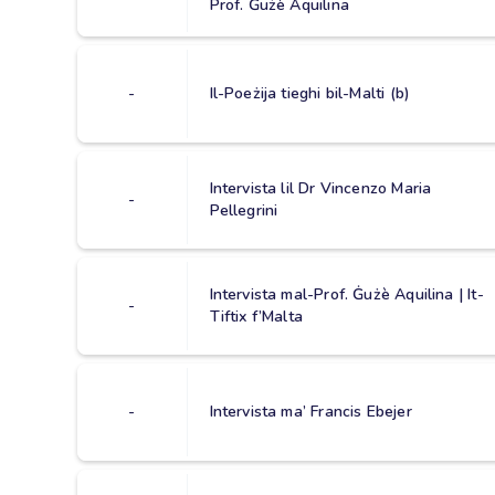
Prof. Ġużè Aquilina
-
Il-Poeżija tieghi bil-Malti (b)
Intervista lil Dr Vincenzo Maria
-
Pellegrini
Intervista mal-Prof. Ġużè Aquilina | It-
-
Tiftix f’Malta
-
Intervista ma’ Francis Ebejer