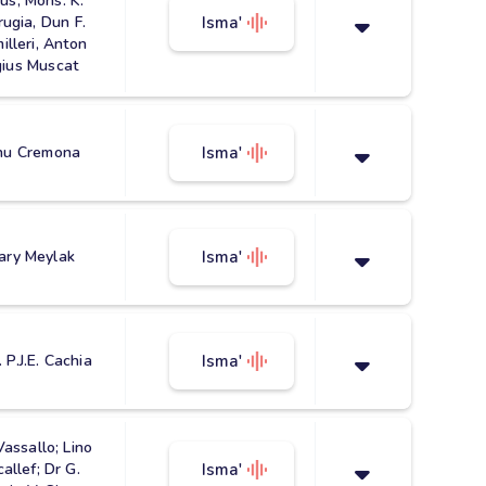
us, Mons. K.
rugia, Dun F.
Isma'
illeri, Anton
ius Muscat
nu Cremona
Isma'
ary Meylak
Isma'
. P.J.E. Cachia
Isma'
 Vassallo; Lino
callef; Dr G.
Isma'