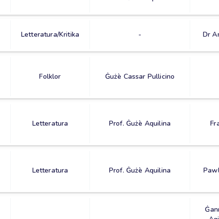
Letteratura/Kritika
-
Dr A
Folklor
Ġużè Cassar Pullicino
Letteratura
Prof. Ġużè Aquilina
Fr
Letteratura
Prof. Ġużè Aquilina
Pawl
Ġann