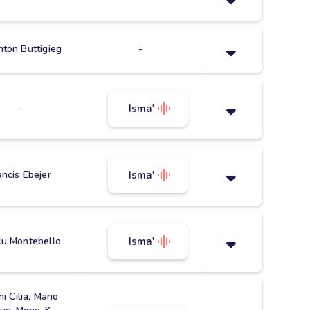
nton Buttigieg
-
-
Isma'
ancis Ebejer
Isma'
u Montebello
Isma'
i Cilia, Mario