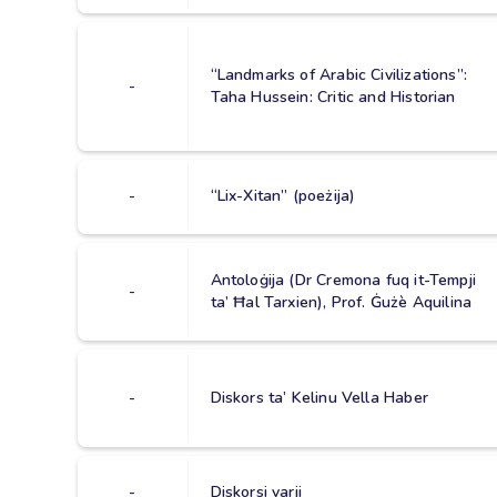
“Landmarks of Arabic Civilizations”:
-
Taha Hussein: Critic and Historian
-
“Lix-Xitan” (poeżija)
Antoloġija (Dr Cremona fuq it-Tempji
-
ta’ Ħal Tarxien), Prof. Ġużè Aquilina
-
Diskors ta’ Kelinu Vella Haber
-
Diskorsi varji