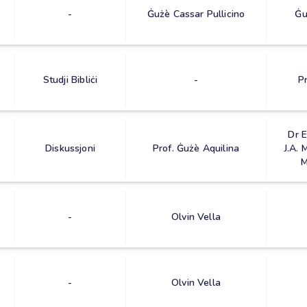
-
Ġużè Cassar Pullicino
Ġu
Studji Bibliċi
-
Pr
Dr E
Diskussjoni
Prof. Ġużè Aquilina
J.A. 
M
-
Olvin Vella
-
Olvin Vella