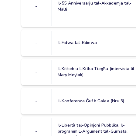
Il-55 Anniversarju tal-Akkademja tal-
-
Malti
-
Il-Fidwa tal-Bdiewa
Il-Kittieb u l-Kitba Tiegħu (intervista lil
-
Mary Meylak)
-
Il-Konferenza Ġużè Galea (Nru 3)
Il-Libertà tal-Opinjoni Pubblika, Il-
-
programm L-Argument tal-Ġurnata,