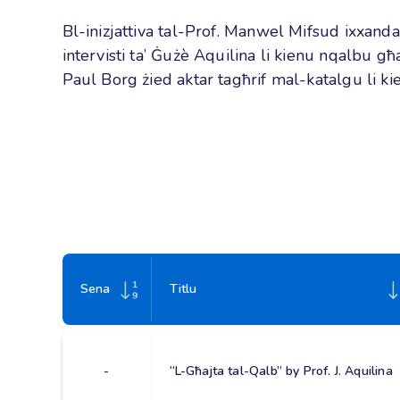
Bl-inizjattiva tal-Prof. Manwel Mifsud ixxa
intervisti ta’ Ġużè Aquilina li kienu nqalbu g
Paul Borg żied aktar tagħrif mal-katalgu li k
Sena
Titlu
-
“L-Għajta tal-Qalb” by Prof. J. Aquilina