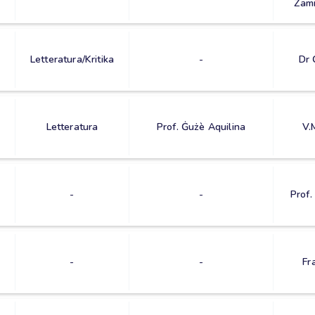
Zamm
Letteratura/Kritika
-
Dr 
Letteratura
Prof. Ġużè Aquilina
V.
-
-
Prof.
-
-
Fr