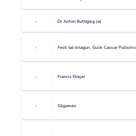
-
Dr Anton Buttigieg (a)
-
Festi tal-Istaġun, Ġużè Cassar Pullicino
-
Francis Ebejer
-
Gilgamex