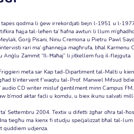
reel tapes qodma li ġew irrekordjati bejn l-1951 u l-19
tifkira ħajja tal-leħen ta’ ħafna awturi li llum m’g
 Meylak, Ġorġ Pisani, Ninu Cremona u Pietru Pawl Saydo
u intervisti rari ma’ għannejja magħrufa, bħal Karmenu C
 u Anġlu Zammit “Il-Ħaħaj” li jitkellem fuq il-flejguta.
r Friggieri meta sar Kap tad-Dipartiment tal-Malti u kie
ħad b’intervent f’waqtu tal-Prof. Manwel Mifsud bdiet
ta’ audio CD writer misluf ġentilment minn Campus FM, 
 b’mod aktar faċli u komdu, u biex ikunu salvati mill-ħs
 ta’ Settembru 2004. Textix u difetti żgħar oħra tal-ħo
iedna tiegħu ma kienx fi studju speċjalizzat bħal tal-
et quddiem udjenza.