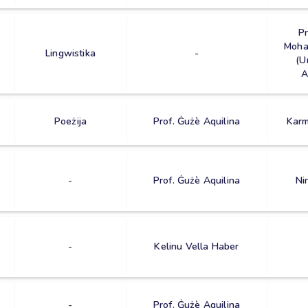
Pr
Moha
Lingwistika
-
(U
A
Poeżija
Prof. Ġużè Aquilina
Karm
-
Prof. Ġużè Aquilina
Ni
-
Kelinu Vella Haber
-
Prof. Ġużè Aquilina