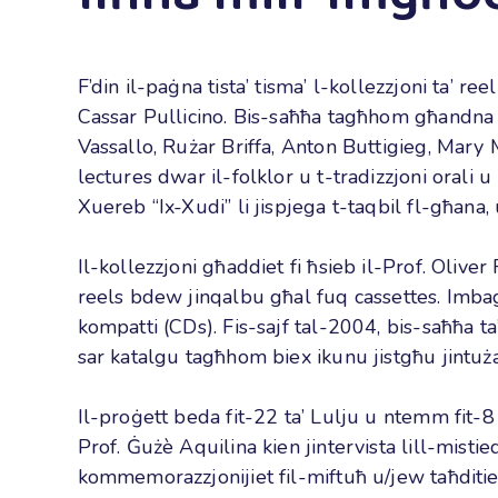
F’din il-paġna tista’ tisma’ l-kollezzjoni ta’ 
Cassar Pullicino. Bis-saħħa tagħhom għandna 
Vassallo, Rużar Briffa, Anton Buttigieg, Mary
lectures dwar il-folklor u t-tradizzjoni orali 
Xuereb “Ix-Xudi” li jispjega t-taqbil fl-għana,
Il-kollezzjoni għaddiet fi ħsieb il-Prof. Olive
reels bdew jinqalbu għal fuq cassettes. Imbag
kompatti (CDs). Fis-sajf tal-2004, bis-saħħa 
sar katalgu tagħhom biex ikunu jistgħu jintużaw
Il-proġett beda fit-22 ta’ Lulju u ntemm fit-8
Prof. Ġużè Aquilina kien jintervista lill-mist
kommemorazzjonijiet fil-miftuħ u/jew taħditi