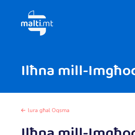
Ilħna mill-Imgħo
lura għal Oqsma
Ilħna mill-Imgħo