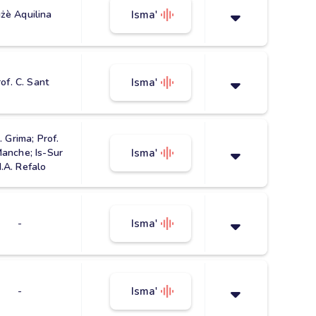
żè Aquilina
Isma'
of. C. Sant
Isma'
. Grima; Prof.
Manche; Is-Sur
Isma'
.A. Refalo
-
Isma'
-
Isma'