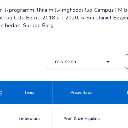
ndar il-programm Ilħna mill-Imgħoddi fuq Campus FM b
ħal fuq CDs. Bejn l-2018 u l-2020, is-Sur Daniel Bezzin
ien beda s-Sur Joe Borg.
mis-sena
Tema
Preżentatur
Letteratura
Prof. Ġużè Aquilina