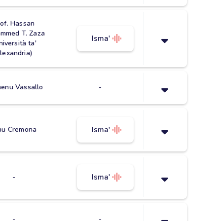
of. Hassan
mmed T. Zaza
Isma'
niversità ta'
lexandria)
enu Vassallo
-
nu Cremona
Isma'
-
Isma'
-
-