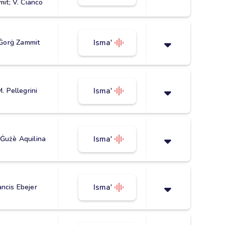
it; V. Cianco
Ġorġ Zammit
Isma'
M. Pellegrini
Isma'
 Ġużè Aquilina
Isma'
ancis Ebejer
Isma'